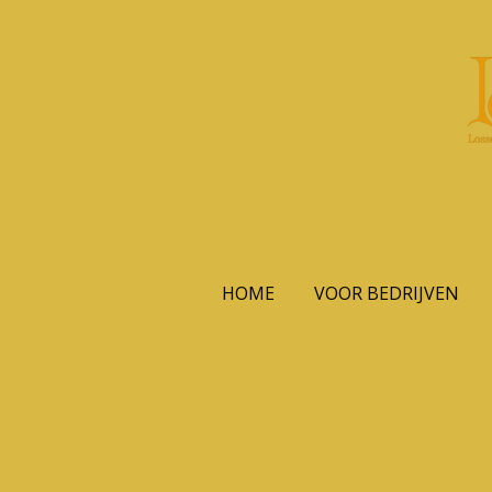
Ga
direct
naar
de
hoofdinhoud
HOME
VOOR BEDRIJVEN